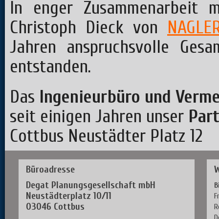
In enger Zusammenarbeit m
Christoph Dieck von
NAGLE
Jahren anspruchsvolle Gesa
entstanden.
Das
Ingenieurbüro und Ver
seit einigen Jahren unser
Part
Cottbus Neustädter Platz 12
Büroadresse
W
Degat Planungsgesellschaft mbH
B
Neustädterplatz 10/11
F
03046 Cottbus
R
D