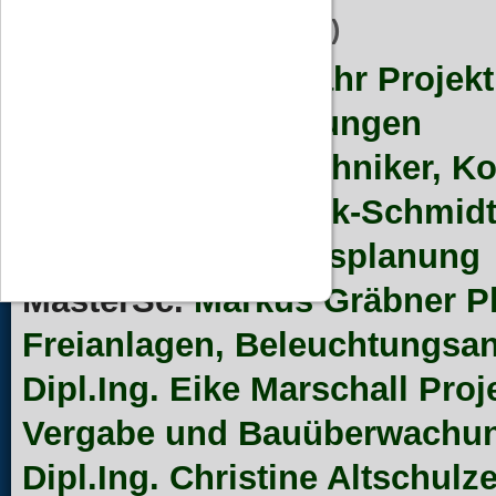
Unser Team
(v.l.n.r)
Dipl.Ing. Jürgen Zahr
Projekt
Beleuchtungsplanungen
Anke Klaue
Bautechniker
,
Ko
Dipl.Ing. Ines Noack-Schmid
Brücken,
Tragwerksplanung
MasterSc.
Markus Gräbner
P
Freianlagen, Beleuchtungsa
Dipl.Ing. Eike Marschall
Proj
Vergabe und Bauüberwachu
Dipl.Ing. Christine Altschulz